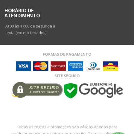
HORÁRIO DE
ATENDIMENTO
08:00 às 17:00 de segunda à
sexta (exceto feriados)
FORMAS DE PAGAMENTO
SITE SEGURO
SITE SEGURO
AUDITADO 10/08/26
Todas as regras e promoções são válidas apenas para
produtos vendidos e entregues pelo site. O preço válido será