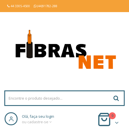
44 3305-4500
(44)91782-288
0
Olá, faça seu login
ou cadastre-se