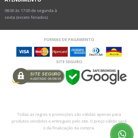
08:00 às 17:00 de segunda à
sexta (exceto feriados)
FORMAS DE PAGAMENTO
SITE SEGURO
SITE SEGURO
AUDITADO 08/08/26
Todas as regras e promoções são válidas apenas para
produtos vendidos e entregues pelo site. O preço válido será
o da finalização da compra.