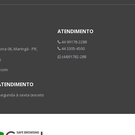
ATENDIMENTO
44 99178-2288
44 3305-4500
Zona 06, Maringá - PR,
(44)91782-288
5
.com
 ATENDIMENTO
 segunda à sexta (exceto