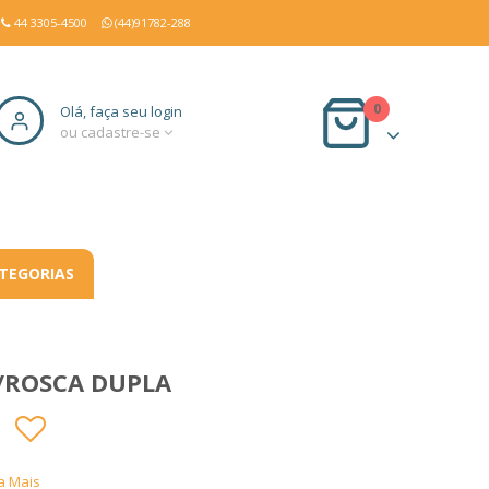
44 3305-4500
(44)91782-288
0
Olá, faça seu login
ou cadastre-se
TEGORIAS
/ROSCA DUPLA
a Mais