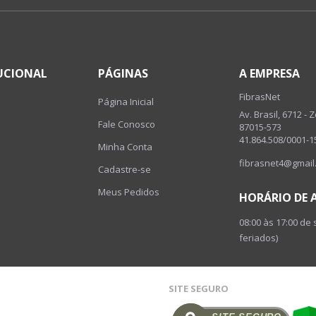
UCIONAL
PÁGINAS
A EMPRESA
FibrasNet
Página Inicial
Av. Brasil, 6712 - 
Fale Conosco
87015-573
41.864.508/0001-1
Minha Conta
fibrasnet4@gmail
Cadastre-se
Meus Pedidos
HORÁRIO DE
08:00 às 17:00 de
feriados)
SITE SEGURO