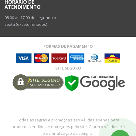
HORÁRIO DE
ATENDIMENTO
08:00 às 17:00 de segunda à
sexta (exceto feriados)
FORMAS DE PAGAMENTO
SITE SEGURO
SITE SEGURO
AUDITADO 07/08/26
Todas as regras e promoções são válidas apenas para
produtos vendidos e entregues pelo site. O preço válido será
o da finalização da compra.