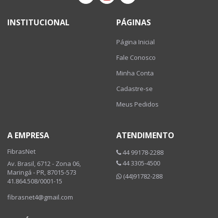
INSTITUCIONAL
PÁGINAS
Página Inicial
Fale Conosco
Minha Conta
Cadastre-se
Meus Pedidos
A EMPRESA
ATENDIMENTO
FibrasNet
44 99178-2288
44 3305-4500
Av. Brasil, 6712 - Zona 06,
Maringá - PR, 87015-573
(44)91782-288
41.864.508/0001-15
fibrasnet4@gmail.com