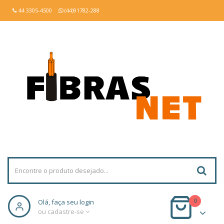
44 3305-4500
(44)91782-288
0
Olá, faça seu login
ou cadastre-se