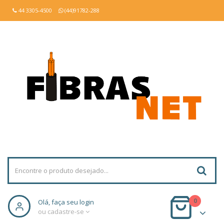
44 3305-4500
(44)91782-288
0
Olá, faça seu login
ou cadastre-se