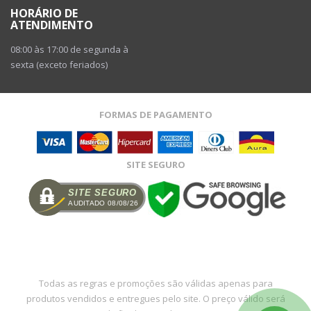
HORÁRIO DE
ATENDIMENTO
08:00 às 17:00 de segunda à
sexta (exceto feriados)
FORMAS DE PAGAMENTO
SITE SEGURO
SITE SEGURO
AUDITADO 08/08/26
Todas as regras e promoções são válidas apenas para
produtos vendidos e entregues pelo site. O preço válido será