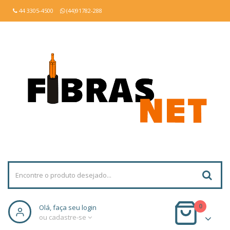
44 3305-4500
(44)91782-288
0
Olá, faça seu login
ou cadastre-se