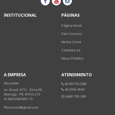
INSTITUCIONAL
PÁGINAS
Página Inicial
Fale Conosco
Minha Conta
Cadastre-se
Meus Pedidos
A EMPRESA
ATENDIMENTO
FibrasNet
44 99178-2288
44 3305-4500
Av. Brasil, 6712 - Zona 06,
Maringá - PR, 87015-573
(44)91782-288
41.864.508/0001-15
fibrasnet4@gmail.com