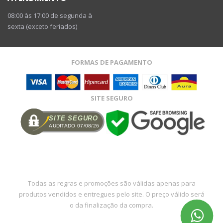
08:00 às 17:00 de segunda à
sexta (exceto feriados)
FORMAS DE PAGAMENTO
SITE SEGURO
SITE SEGURO
AUDITADO 07/08/26
Todas as regras e promoções são válidas apenas para
produtos vendidos e entregues pelo site. O preço válido será
o da finalização da compra.