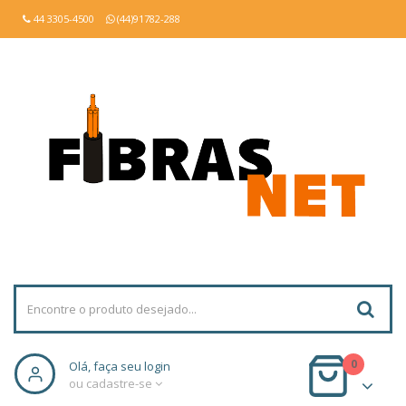
44 3305-4500
(44)91782-288
0
Olá, faça seu login
ou cadastre-se