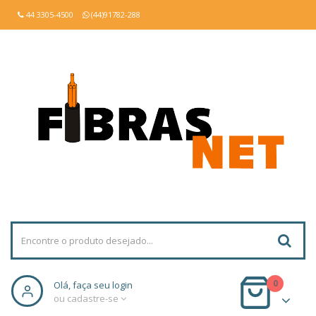
44 3305-4500
(44)91782-288
0
Olá, faça seu login
ou cadastre-se