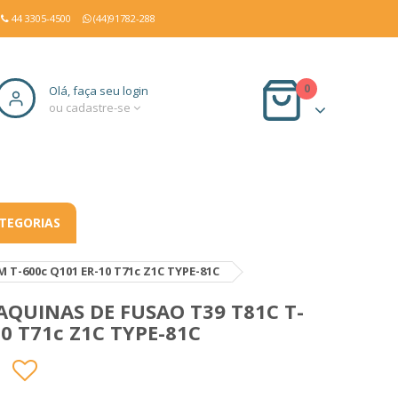
44 3305-4500
(44)91782-288
0
Olá, faça seu login
ou cadastre-se
TEGORIAS
T-600c Q101 ER-10 T71c Z1C TYPE-81C
QUINAS DE FUSAO T39 T81C T-
10 T71c Z1C TYPE-81C