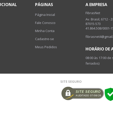
UCIONAL
PÁGINAS
A EMPRESA
FibrasNet
Página Inicial
Av. Brasil, 6712 - 
Fale Conosco
87015-573
41.864.508/0001-1
Minha Conta
fibrasnet4@gmail
Cadastre-se
Meus Pedidos
HORÁRIO DE
08:00 às 17:00 de
feriados)
SITE SEGURO
SITE SEGURO
AUDITADO 07/08/26