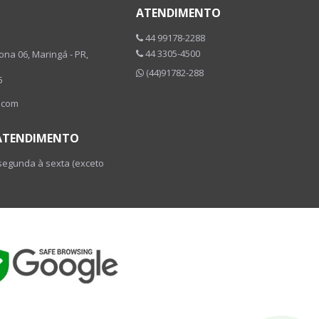
ATENDIMENTO
44 99178-2288
44 3305-4500
Zona 06, Maringá - PR,
(44)91782-288
5
.com
 ATENDIMENTO
 segunda à sexta (exceto