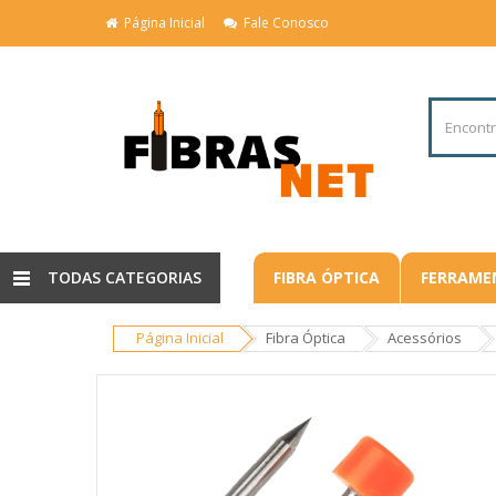
Página Inicial
Fale Conosco
TODAS CATEGORIAS
FIBRA ÓPTICA
FERRAME
Página Inicial
Fibra Óptica
Acessórios