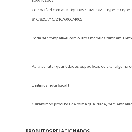
3000 fusões
Compatível com as máquinas SUMITOMO Type-39,Type-
81C/82C/71C/Z1C/600C/400S
Pode ser compatível com outros modelos também. Eletr
Para solicitar quantidades especificas ou tirar alguma 
Emitimos nota fiscal !
Garantimos produtos de ótima qualidade, bem embalado
PRODUTOS RELACIONADOS