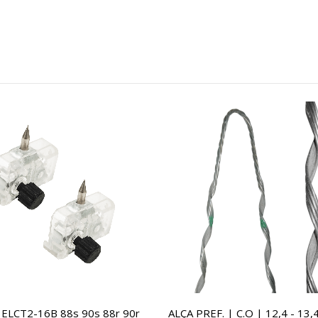
 ELCT2-16B 88s 90s 88r 90r
ALÇA PREF. | C.O | 12,4 - 13,