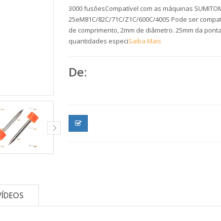
3000 fusõesCompatível com as máquinas SUMITOM
25eM81C/82C/71C/Z1C/600C/400S Pode ser compat
de comprimento, 2mm de diâmetro. 25mm da ponta d
quantidades especi
Saiba Mais
De:
VÍDEOS